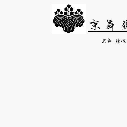
​京舞
京舞 篠塚