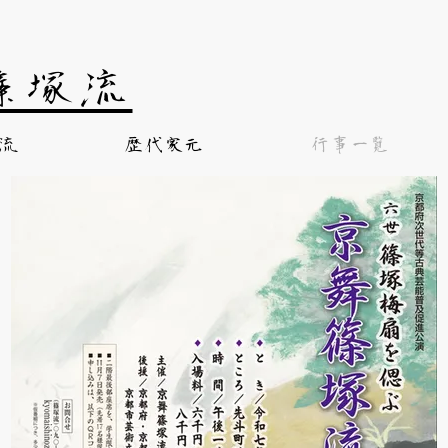
篠塚流
流
歴代家元
行事一覧